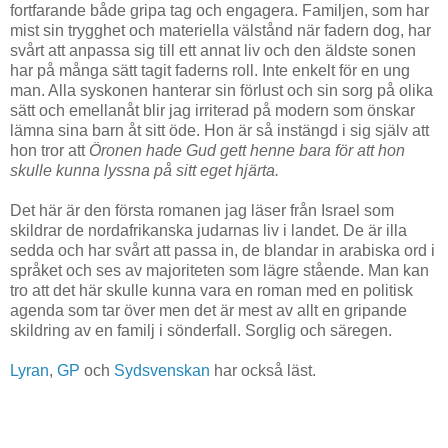
fortfarande både gripa tag och engagera. Familjen, som har
mist sin trygghet och materiella välstånd när fadern dog, har
svårt att anpassa sig till ett annat liv och den äldste sonen
har på många sätt tagit faderns roll. Inte enkelt för en ung
man. Alla syskonen hanterar sin förlust och sin sorg på olika
sätt och emellanåt blir jag irriterad på modern som önskar
lämna sina barn åt sitt öde. Hon är så instängd i sig själv att
hon tror att
Öronen hade Gud gett henne bara för att hon
skulle kunna lyssna på sitt eget hjärta.
Det här är den första romanen jag läser från Israel som
skildrar de nordafrikanska judarnas liv i landet. De är illa
sedda och har svårt att passa in, de blandar in arabiska ord i
språket och ses av majoriteten som lägre stående. Man kan
tro att det här skulle kunna vara en roman med en politisk
agenda som tar över men det är mest av allt en gripande
skildring av en familj i sönderfall. Sorglig och säregen.
Lyran
,
GP
och
Sydsvenskan
har också läst.