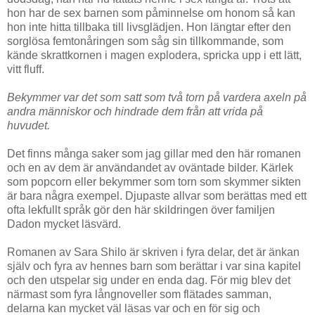
hon har de sex barnen som påminnelse om honom så kan
hon inte hitta tillbaka till livsglädjen. Hon längtar efter den
sorglösa femtonåringen som såg sin tillkommande, som
kände skrattkornen i magen explodera, spricka upp i ett lätt,
vitt fluff.
Bekymmer var det som satt som två torn på vardera axeln på
andra människor och hindrade dem från att vrida på
huvudet.
Det finns många saker som jag gillar med den här romanen
och en av dem är användandet av oväntade bilder. Kärlek
som popcorn eller bekymmer som torn som skymmer sikten
är bara några exempel. Djupaste allvar som berättas med ett
ofta lekfullt språk gör den här skildringen över familjen
Dadon mycket läsvärd.
Romanen av Sara Shilo är skriven i fyra delar, det är änkan
själv och fyra av hennes barn som berättar i var sina kapitel
och den utspelar sig under en enda dag. För mig blev det
närmast som fyra långnoveller som flätades samman,
delarna kan mycket väl läsas var och en för sig och