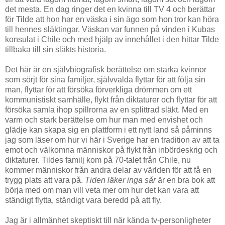
det mesta. En dag ringer det en kvinna till TV 4 och berättar
för Tilde att hon har en väska i sin ägo som hon tror kan höra
till hennes släktingar. Väskan var funnen på vinden i Kubas
konsulat i Chile och med hjälp av innehållet i den hittar Tilde
tillbaka till sin släkts historia.
Det här är en självbiografisk berättelse om starka kvinnor
som sörjt för sina familjer, självvalda flyttar för att följa sin
man, flyttar för att försöka förverkliga drömmen om ett
kommunistiskt samhälle, flykt från diktaturer och flyttar för att
försöka samla ihop spillrorna av en splittrad släkt. Med en
varm och stark berättelse om hur man med envishet och
glädje kan skapa sig en plattform i ett nytt land så påminns
jag som läser om hur vi här i Sverige har en tradition av att ta
emot och välkomna människor på flykt från inbördeskrig och
diktaturer. Tildes familj kom på 70-talet från Chile, nu
kommer människor från andra delar av världen för att få en
trygg plats att vara på.
Tiden läker inga sår
är en bra bok att
börja med om man vill veta mer om hur det kan vara att
ständigt flytta, ständigt vara beredd på att fly.
Jag är i allmänhet skeptiskt till när kända tv-personligheter