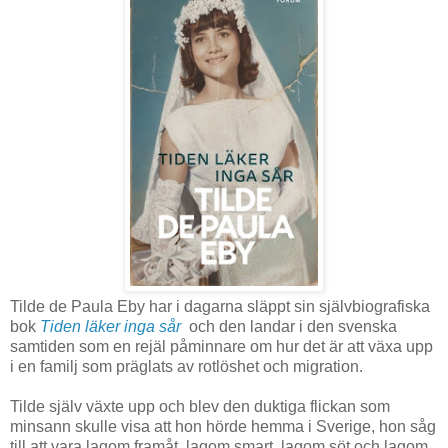
Tilde de Paula Eby har i dagarna släppt sin självbiografiska
bok
Tiden läker inga sår
och den landar i den svenska
samtiden som en rejäl påminnare om hur det är att växa upp
i en familj som präglats av rotlöshet och migration.
Tilde själv växte upp och blev den duktiga flickan som
minsann skulle visa att hon hörde hemma i Sverige, hon såg
till att vara lagom framåt, lagom smart, lagom söt och lagom