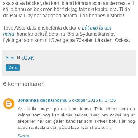
ska skriva böcker, det kan ibland kännas som att de mest vill
sälja ännu en bok men här fick jag faktiskt kapitulera. Tilde
de Paula Eby har något att berätta. Läs hennes historia!
Tove Alsterdals prisbelönta deckare
Låt mig ta din
hand
handlar också de allra första Sydameikanska
flyktingar som kom till Sverige på 70-talet. Läs den. Också.
Anna
kl.
07:46
Dela
6 kommentarer:
Johannas deckarhörna
5 oktober 2015 kl. 14:26
Är allt lite sugen på att läsa denna. Tilde känns som en
kvinna som nog kan skriva seriöst, även om också jag är
skeptiker när det gäller kändisar som skriver bok. Får nog
ta och anteckna den på att läsa-listan trots allt. ;)
Svara