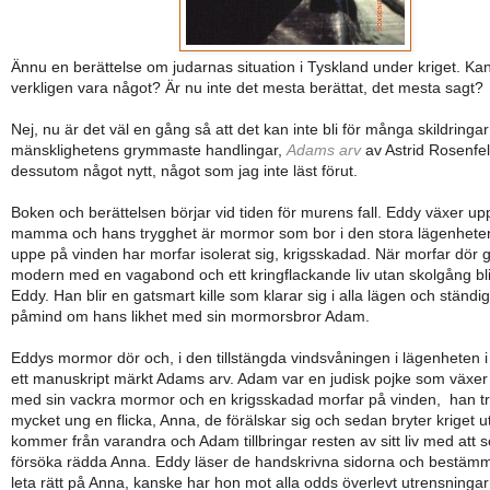
Ännu en berättelse om judarnas situation i Tyskland under kriget. Ka
verkligen vara något? Är nu inte det mesta berättat, det mesta sagt?
Nej, nu är det väl en gång så att det kan inte bli för många skildringa
mänsklighetens grymmaste handlingar,
Adams arv
av Astrid Rosenfeld
dessutom något nytt, något som jag inte läst förut.
Boken och berättelsen börjar vid tiden för murens fall. Eddy växer u
mamma och hans trygghet är mormor som bor i den stora lägenheten 
uppe på vinden har morfar isolerat sig, krigsskadad. När morfar dör gi
modern med en vagabond och ett kringflackande liv utan skolgång bli
Eddy. Han blir en gatsmart kille som klarar sig i alla lägen och ständig
påmind om hans likhet med sin mormorsbror Adam.
Eddys mormor dör och, i den tillstängda vindsvåningen i lägenheten i 
ett manuskript märkt Adams arv. Adam var en judisk pojke som växer 
med sin vackra mormor och en krigsskadad morfar på vinden, han tr
mycket ung en flicka, Anna, de förälskar sig och sedan bryter kriget u
kommer från varandra och Adam tillbringar resten av sitt liv med att s
försöka rädda Anna. Eddy läser de handskrivna sidorna och bestämme
leta rätt på Anna, kanske har hon mot alla odds överlevt utrensninga