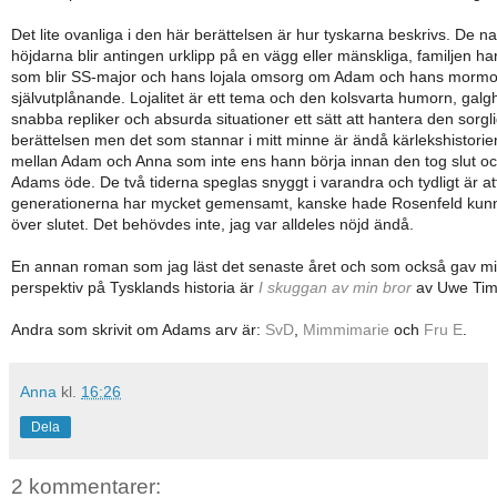
Det lite ovanliga i den här berättelsen är hur tyskarna beskrivs. De na
höjdarna blir antingen urklipp på en vägg eller mänskliga, familjen h
som blir SS-major och hans lojala omsorg om Adam och hans mormo
självutplånande. Lojalitet är ett tema och den kolsvarta humorn, ga
snabba repliker och absurda situationer ett sätt att hantera den sorgl
berättelsen men det som stannar i mitt minne är ändå kärlekshistori
mellan Adam och Anna som inte ens hann börja innan den tog slut o
Adams öde. De två tiderna speglas snyggt i varandra och tydligt är at
generationerna har mycket gemensamt, kanske hade Rosenfeld kun
över slutet. Det behövdes inte, jag var alldeles nöjd ändå.
En annan roman som jag läst det senaste året och som också gav m
perspektiv på Tysklands historia är
I skuggan av min bror
av Uwe Ti
Andra som skrivit om Adams arv är:
SvD
,
Mimmimarie
och
Fru E
.
Anna
kl.
16:26
Dela
2 kommentarer: